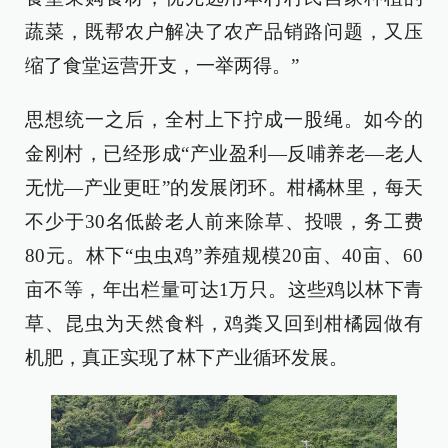
蔬菜，既帮农户解决了农产品销路问题，又压
缩了食堂运营开支，一举两得。”
思想统一之后，全村上下拧成一股绳。如今的
金刚村，已经形成“产业盈利—反哺养老—老人
无忧—产业更旺”的发展闭环。柑橘林里，每天
不少于30名低龄老人前来除草、投喂，务工费
80元。林下“虫虫鸡”养殖规模20亩、40亩、60
亩不等，年出栏量可达1万只。这些鸡以林下青
草、昆虫为天然食料，鸡粪又回到柑橘园做有
机肥，真正实现了林下产业循环发展。