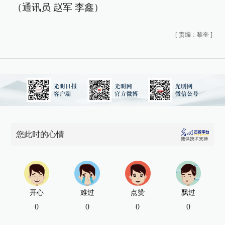
（通讯员 赵军 李鑫）
[
责编：黎奎
]
您此时的心情
开心
难过
点赞
飘过
0
0
0
0