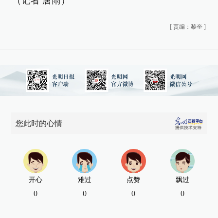
（记者 唐雨）
[
责编：黎奎
]
您此时的心情
开心
难过
点赞
飘过
0
0
0
0