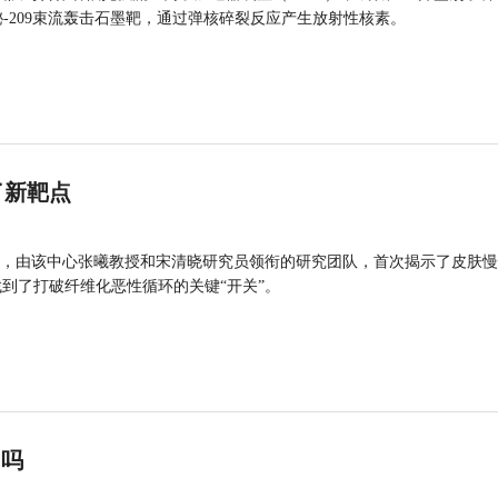
的铋-209束流轰击石墨靶，通过弹核碎裂反应产生放射性核素。
了新靶点
，由该中心张曦教授和宋清晓研究员领衔的研究团队，首次揭示了皮肤慢
找到了打破纤维化恶性循环的关键“开关”。
”吗