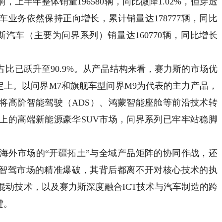
上半年整体销量196580辆，同比微降1.02%，但穿透
业务依然保持正向增长，累计销量达178777辆，同比
斯汽车（主要为问界系列）销量达160770辆，同比增长
已跃升至90.9%。从产品结构来看，赛力斯的市场优
绑定上。以问界M7和旗舰车型问界M9为代表的主力产品，
将高阶智能驾驶（ADS）、鸿蒙智能座舱等前沿技术转
以上的高端新能源豪华SUV市场，问界系列已牢牢站稳脚
外市场的“开疆拓土”与全域产品矩阵的协同作战，还
端智驾市场的精准爆破，其背后都离不开对核心技术的执
混动技术，以及赛力斯深度融合ICT技术与汽车制造的跨
键。