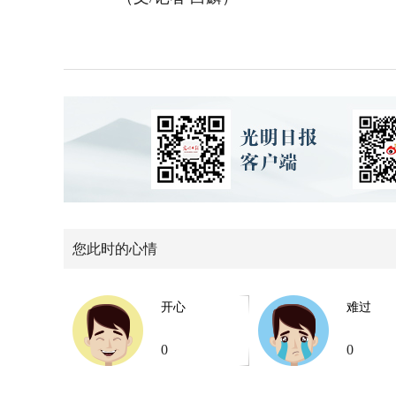
您此时的心情
开心
难过
0
0