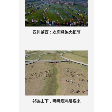
四川越西：欢庆彝族火把节
祁连山下，呦呦鹿鸣引客来