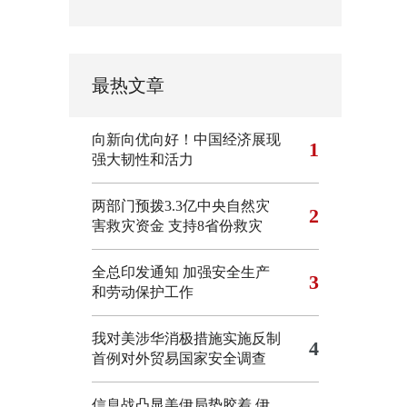
最热文章
向新向优向好！中国经济展现
1
强大韧性和活力
两部门预拨3.3亿中央自然灾
2
害救灾资金 支持8省份救灾
全总印发通知 加强安全生产
3
和劳动保护工作
我对美涉华消极措施实施反制
4
首例对外贸易国家安全调查
信息战凸显美伊局势胶着
伊