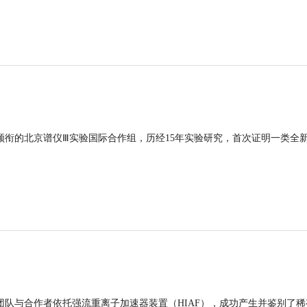
领衔的北京谱仪Ⅲ实验国际合作组，历经15年实验研究，首次证明一类全
团队与合作者依托强流重离子加速器装置（HIAF），成功产生并鉴别了稀