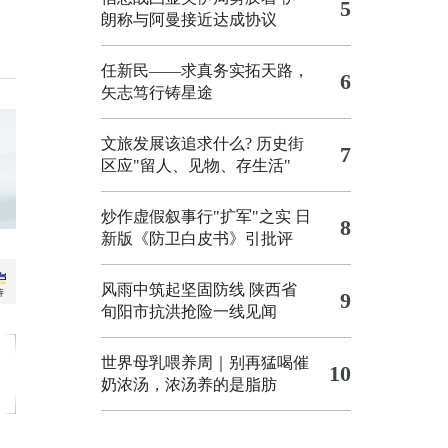
5
朗称与阿曼接近达成协议
任新民——求真务实拓天路，
6
矢志笃行铸星途
文旅发展该追求什么?
历史街
7
区应"留人、见物、存生活"
炒作虚假叙事行"扩军"之实
日
8
新版《防卫白皮书》引批评
风雨中筑起坚固防线 陕西省
9
旬阳市抗洪抢险一线见闻
世界母乳喂养周｜别再猛喝催
10
奶浓汤，浓汤养的是脂肪