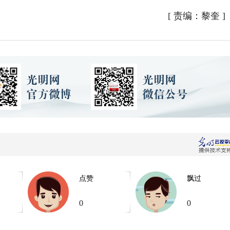
[
责编：黎奎
]
点赞
飘过
0
0