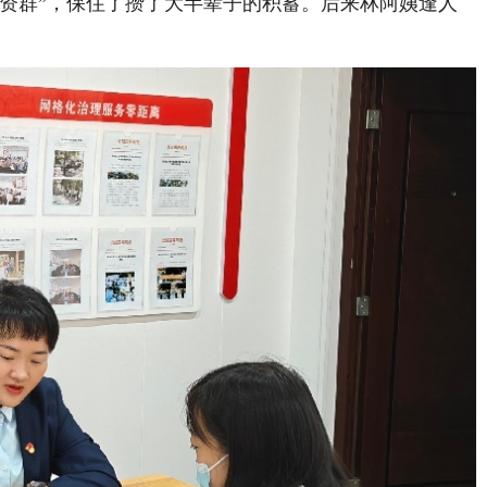
群”，保住了攒了大半辈子的积蓄。后来林阿姨逢人