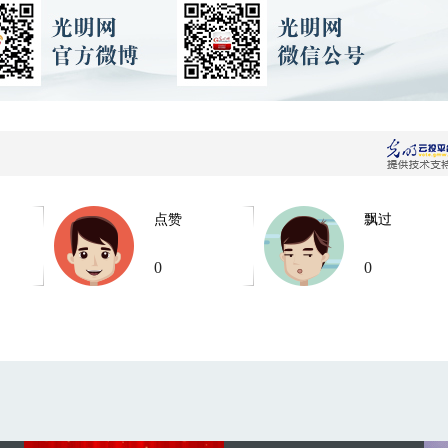
点赞
飘过
0
0