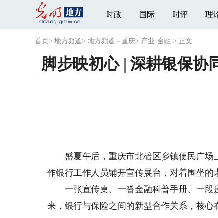
时政
国际
时评
理
首页
>
地方频道
>
地方频道－重庆
>
产业·金融
>
正文
脚步映初心 | 深耕银保
盛夏午后，重庆市北碚区乡镇便民广场上
作银行工作人员铺开宣传展台，对着围坐的
一张宣传桌、一沓金融科普手册、一段反
来，银行与保险之间的新型合作关系，核心