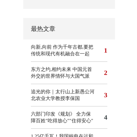
最热文章
向新,向前
作为千年古都,要把
1
传统和现代有机融合在一起
东方之约,相约未来 中国元首
2
外交的世界情怀与大国气派
追光的你｜太行山上新愚公河
3
北农业大学教授李保国
六部门印发《规划》 全力保
4
障百姓"吃得放心""住得安心"
1.25亿千瓦！我国核电在运和