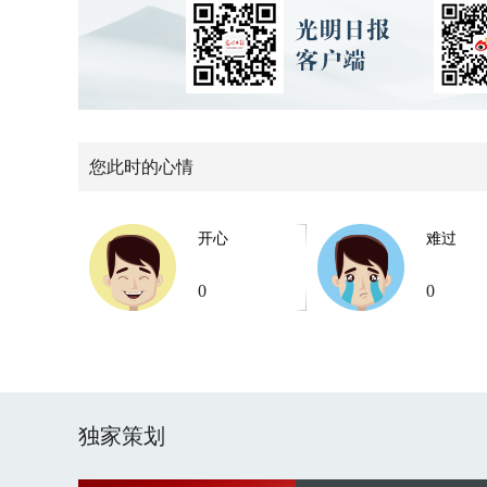
您此时的心情
开心
难过
0
0
独家策划