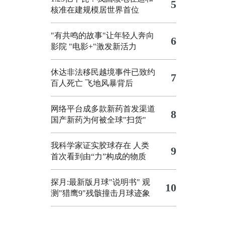
5
核准在建规模居世界首位
"有共鸣的故事"让年轻人奔向
6
影院
"电影+"激发新活力
休达非法移民越境事件已致约
7
百人死亡
飞地风暴背后
网络平台成多款新药首发渠道
8
国产新药为何被全球"扫货"
我科学家证实胶球存在 人类
9
首次看到由“力”构成的物质
探月:最新版月球"说明书"
观
10
测"猎鹰9"残骸撞击月球迹象