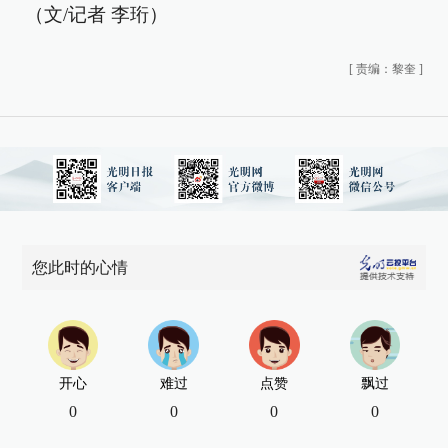
（文/记者 李珩）
[
责编：黎奎
]
您此时的心情
开心
难过
点赞
飘过
0
0
0
0