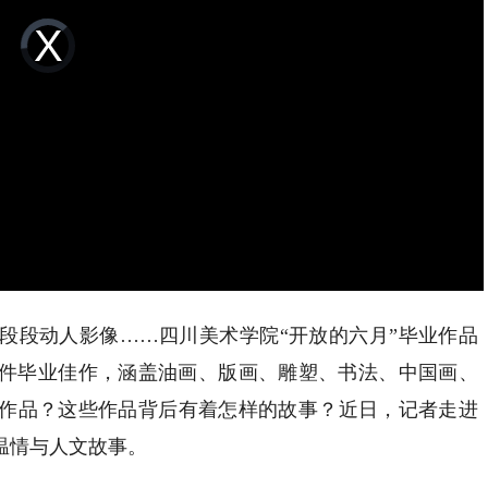
Video
Player
is
loading.
段动人影像……四川美术学院“开放的六月”毕业作品
上万件毕业佳作，涵盖油画、版画、雕塑、书法、中国画、
作品？这些作品背后有着怎样的故事？近日，记者走进
温情与人文故事。