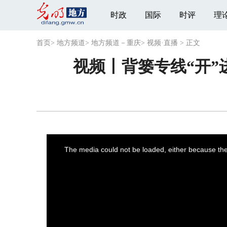
时政
国际
时评
理
首页
>
地方频道
>
地方频道－重庆
>
视频·直播
>
正文
视频丨背篓专线“开”
This
is
a
The media could not be loaded, either because the 
modal
window.