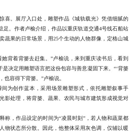
喜。展厅入口处，雕塑作品《城轨载光》凭借细腻的
驻足。作者卢榆介绍，作品以重庆轨道交通4号线石船站
卖蔬果的日常场景，用25个生动的人物群像，定格山城
她背着背篓去赶集。”卢榆说，来到重庆读书后，看到
于是决定用雕塑语言把这份包容与善意凝固下来。“‘背篓
，也容得下背篓。”卢榆说。
间为创作蓝本，采用场景雕塑形式，依托雕塑叙事手
光影处理，将背篓、蔬果、农民与城市建筑形成视觉对
称，作品设定的时间为“凌晨时刻”，若人物和蔬菜都
人物状态所分散。因此，他整体采用灰色调，仅辅以暖