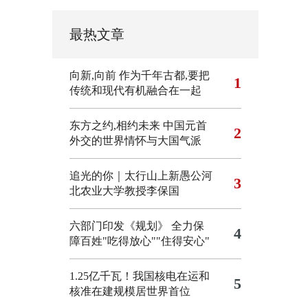
最热文章
向新,向前
作为千年古都,要把
1
传统和现代有机融合在一起
东方之约,相约未来 中国元首
2
外交的世界情怀与大国气派
追光的你｜太行山上新愚公河
3
北农业大学教授李保国
六部门印发《规划》 全力保
4
障百姓"吃得放心""住得安心"
1.25亿千瓦！我国核电在运和
5
核准在建规模居世界首位