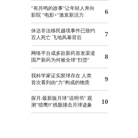
"有共鸣的故事"让年轻人奔向
6
影院
"电影+"激发新活力
休达非法移民越境事件已致约
7
百人死亡
飞地风暴背后
网络平台成多款新药首发渠道
8
国产新药为何被全球"扫货"
我科学家证实胶球存在 人类
9
首次看到由“力”构成的物质
探月:最新版月球"说明书"
观
10
测"猎鹰9"残骸撞击月球迹象