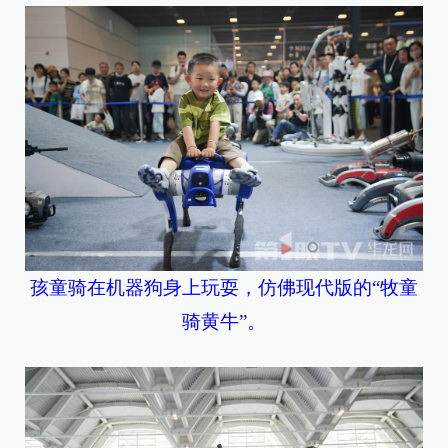
孩童骑在机器狗身上玩耍，仿佛现代版的“牧童
骑黄牛”。