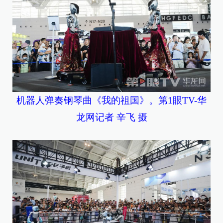
机器人弹奏钢琴曲《我的祖国》。第1眼TV-华
龙网记者 辛飞 摄