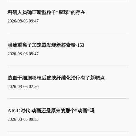
科研人员确证新型粒子“胶球”的存在
2026-08-06 09:47
强流重离子加速器发现新核素铪-153
2026-08-06 09:47
造血干细胞移植后皮肤纤维化治疗有了新靶点
2026-08-06 02:30
AIGC时代 动画还是原来的那个“动画”吗
2026-08-05 09:33