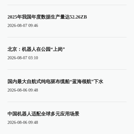
2025年我国年度数据生产量达52.26ZB
2026-08-07 09:46
北京：机器人在公园“上岗”
2026-08-07 03:10
国内最大自航式纯电驱布缆船“蓝海领航”下水
2026-08-06 09:48
中国机器人适配全球多元应用场景
2026-08-06 09:48