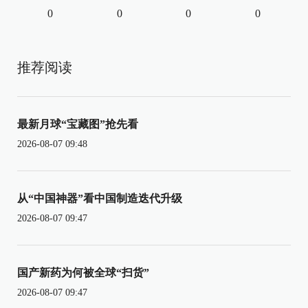
0
0
0
0
推荐阅读
最新月球“宝藏图”抢先看
2026-08-07 09:48
从“中国神器”看中国制造迭代升级
2026-08-07 09:47
国产新药为何被全球“扫货”
2026-08-07 09:47