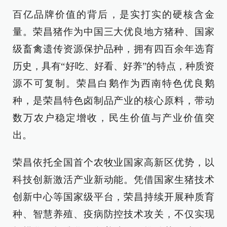
百亿品牌价值的背后，是实打实的硬核含金
量。荣昌猪作为中国三大优良地方猪种、国家
级畜禽遗传资源保护品种，拥有四百余年选育
历史，具有“好吃、好看、好养”的特点，种质资
源不可复制。荣昌白鹅作为西南特色优良鹅
种，是荣昌特色卤制品产业的核心原料，带动
数万农户稳定增收，民生价值与产业价值突
出。
荣昌依托全国首个农牧业国家高新区优势，以
科技创新激活产业新动能。凭借国家生猪技术
创新中心等国家级平台，荣昌持续开展种质育
种、智慧养殖、疫病防控技术攻关，不仅实现