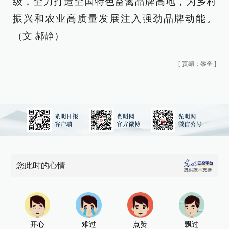
级，全力打造全国特色畜禽品牌高地，为乡村
振兴和农业高质量发展注入强劲品牌动能。
（文 郝静）
[
责编：黎奎
]
您此时的心情
开心
难过
点赞
飘过