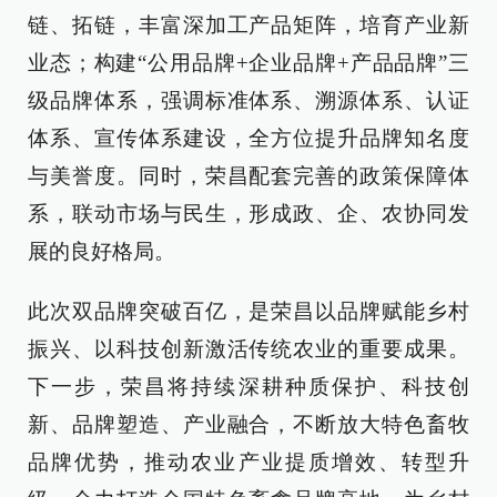
链、拓链，丰富深加工产品矩阵，培育产业新
业态；构建“公用品牌+企业品牌+产品品牌”三
级品牌体系，强调标准体系、溯源体系、认证
体系、宣传体系建设，全方位提升品牌知名度
与美誉度。同时，荣昌配套完善的政策保障体
系，联动市场与民生，形成政、企、农协同发
展的良好格局。
此次双品牌突破百亿，是荣昌以品牌赋能乡村
振兴、以科技创新激活传统农业的重要成果。
下一步，荣昌将持续深耕种质保护、科技创
新、品牌塑造、产业融合，不断放大特色畜牧
品牌优势，推动农业产业提质增效、转型升