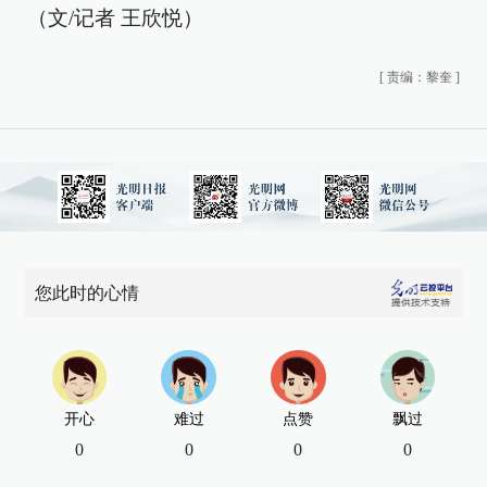
（文/记者 王欣悦）
[
责编：黎奎
]
您此时的心情
开心
难过
点赞
飘过
0
0
0
0