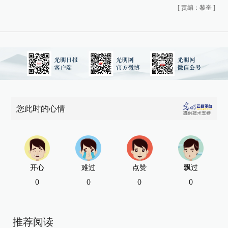
[
责编：黎奎
]
您此时的心情
开心
难过
点赞
飘过
0
0
0
0
推荐阅读