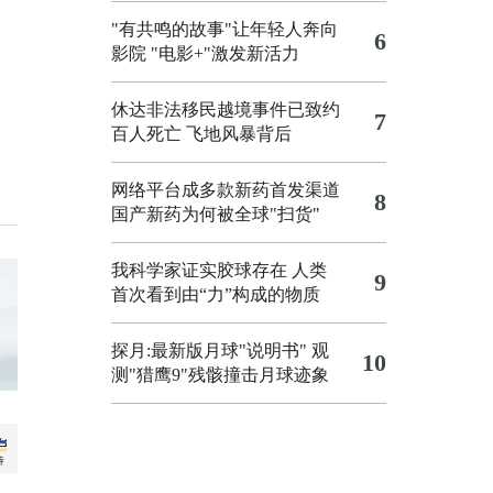
"有共鸣的故事"让年轻人奔向
6
影院
"电影+"激发新活力
休达非法移民越境事件已致约
7
百人死亡
飞地风暴背后
网络平台成多款新药首发渠道
8
国产新药为何被全球"扫货"
我科学家证实胶球存在 人类
9
首次看到由“力”构成的物质
探月:最新版月球"说明书"
观
10
测"猎鹰9"残骸撞击月球迹象