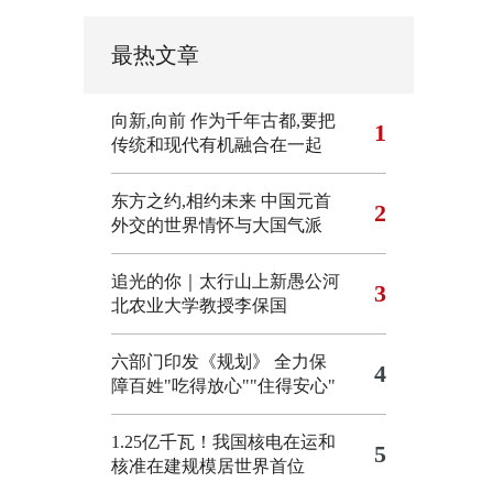
最热文章
向新,向前
作为千年古都,要把
1
传统和现代有机融合在一起
东方之约,相约未来 中国元首
2
外交的世界情怀与大国气派
追光的你｜太行山上新愚公河
3
北农业大学教授李保国
六部门印发《规划》 全力保
4
障百姓"吃得放心""住得安心"
1.25亿千瓦！我国核电在运和
5
核准在建规模居世界首位