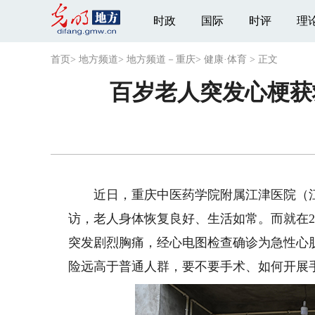
时政
国际
时评
理
首页
>
地方频道
>
地方频道－重庆
>
健康·体育
>
正文
百岁老人突发心梗获
近日，重庆中医药学院附属江津医院（江
访，老人身体恢复良好、生活如常。而就在2
突发剧烈胸痛，经心电图检查确诊为急性心
险远高于普通人群，要不要手术、如何开展