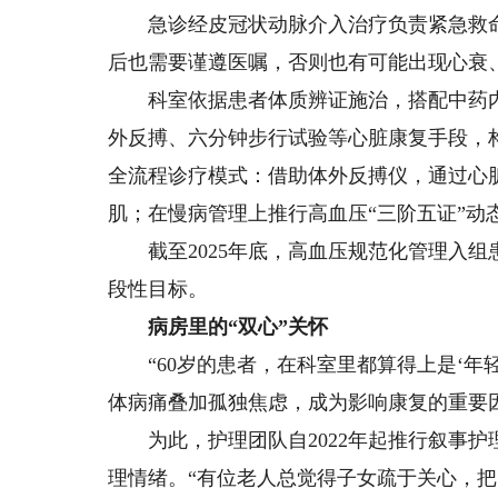
急诊经皮冠状动脉介入治疗负责紧急救命
后也需要谨遵医嘱，否则也有可能出现心衰
科室依据患者体质辨证施治，搭配中药内服
外反搏、六分钟步行试验等心脏康复手段，构
全流程诊疗模式：借助体外反搏仪，通过心
肌；在慢病管理上推行高血压“三阶五证”动
截至2025年底，高血压规范化管理入组患者
段性目标。
病房里的“双心”关怀
“60岁的患者，在科室里都算得上是‘年轻
体病痛叠加孤独焦虑，成为影响康复的重要
为此，护理团队自2022年起推行叙事护
理情绪。“有位老人总觉得子女疏于关心，