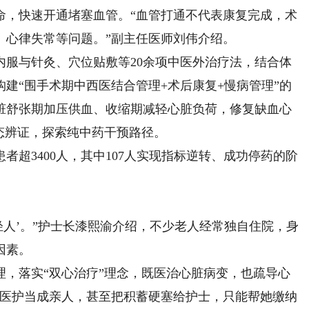
，快速开通堵塞血管。“血管打通不代表康复完成，术
、心律失常等问题。”副主任医师刘伟介绍。
与针灸、穴位贴敷等20余项中医外治疗法，结合体
建“围手术期中西医结合管理+术后康复+慢病管理”的
脏舒张期加压供血、收缩期减轻心脏负荷，修复缺血心
态辨证，探索纯中药干预路径。
超3400人，其中107人实现指标逆转、成功停药的阶
人’。”护士长漆熙渝介绍，不少老人经常独自住院，身
因素。
理，落实“双心治疗”理念，既医治心脏病变，也疏导心
把医护当成亲人，甚至把积蓄硬塞给护士，只能帮她缴纳