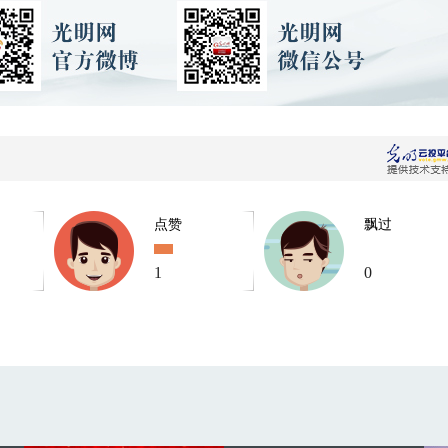
点赞
飘过
1
0