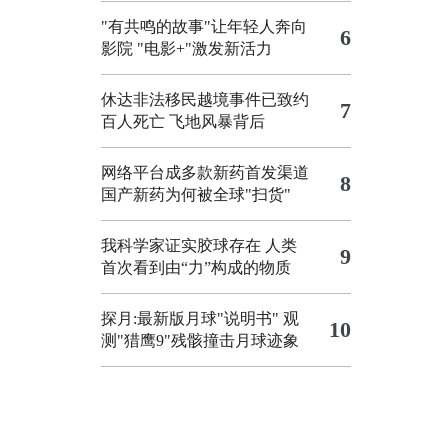
"有共鸣的故事"让年轻人奔向
6
影院
"电影+"激发新活力
休达非法移民越境事件已致约
7
百人死亡
飞地风暴背后
网络平台成多款新药首发渠道
8
国产新药为何被全球"扫货"
我科学家证实胶球存在 人类
9
首次看到由“力”构成的物质
探月:最新版月球"说明书"
观
10
测"猎鹰9"残骸撞击月球迹象