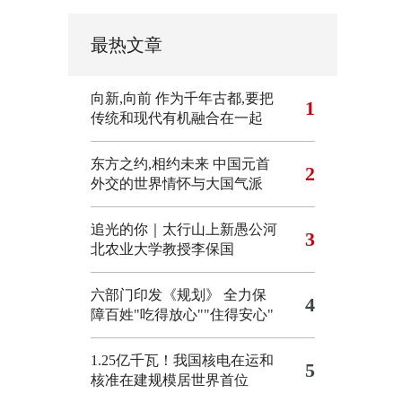
最热文章
向新,向前
作为千年古都,要把
1
传统和现代有机融合在一起
东方之约,相约未来 中国元首
2
外交的世界情怀与大国气派
追光的你｜太行山上新愚公河
3
北农业大学教授李保国
六部门印发《规划》 全力保
4
障百姓"吃得放心""住得安心"
1.25亿千瓦！我国核电在运和
5
核准在建规模居世界首位