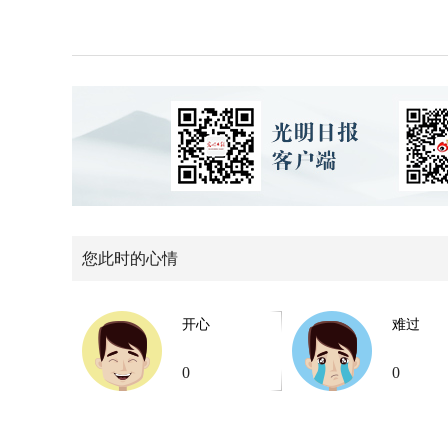
您此时的心情
开心
难过
0
0