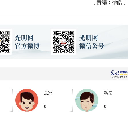
[
责编：徐皓
]
点赞
飘过
0
0