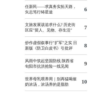
任新民——求真务实拓天路，
6
矢志笃行铸星途
文旅发展该追求什么?
历史街
7
区应"留人、见物、存生活"
炒作虚假叙事行"扩军"之实
日
8
新版《防卫白皮书》引批评
风雨中筑起坚固防线 陕西省
9
旬阳市抗洪抢险一线见闻
世界母乳喂养周｜别再猛喝催
10
奶浓汤，浓汤养的是脂肪