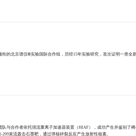
领衔的北京谱仪Ⅲ实验国际合作组，历经15年实验研究，首次证明一类全
团队与合作者依托强流重离子加速器装置（HIAF），成功产生并鉴别了稀
的铋-209束流轰击石墨靶，通过弹核碎裂反应产生放射性核素。