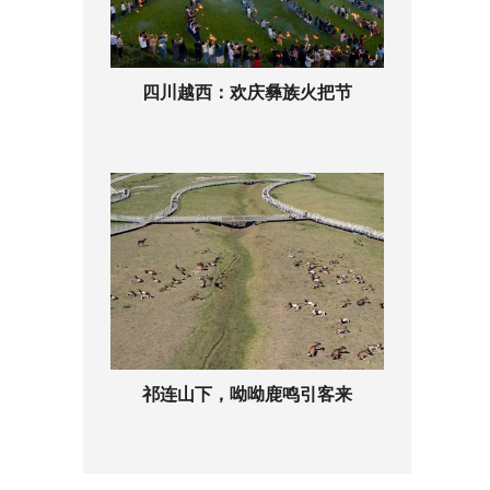
四川越西：欢庆彝族火把节
祁连山下，呦呦鹿鸣引客来