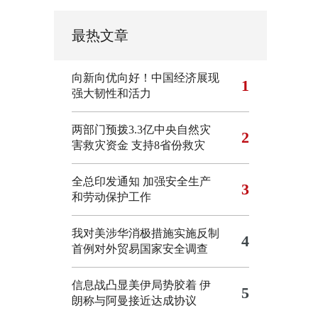
最热文章
向新向优向好！中国经济展现
1
强大韧性和活力
两部门预拨3.3亿中央自然灾
2
害救灾资金 支持8省份救灾
全总印发通知 加强安全生产
3
和劳动保护工作
我对美涉华消极措施实施反制
4
首例对外贸易国家安全调查
信息战凸显美伊局势胶着
伊
5
朗称与阿曼接近达成协议