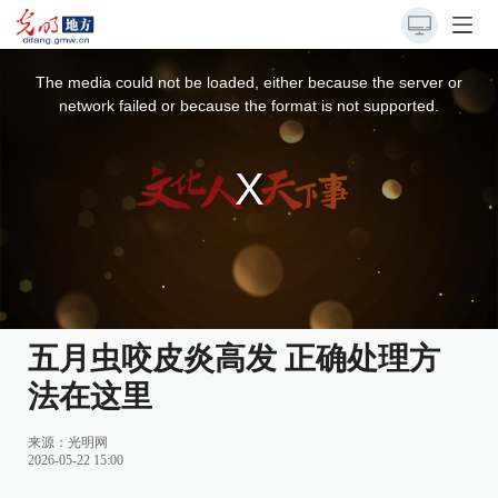
This
is
a
The media could not be loaded, either because the server or
modal
window.
network failed or because the format is not supported.
五月虫咬皮炎高发 正确处理方
法在这里
来源：
光明网
2026-05-22 15:00