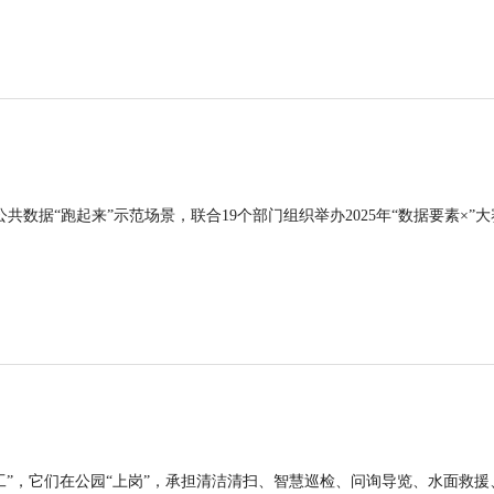
公共数据“跑起来”示范场景，联合19个部门组织举办2025年“数据要素×”大
工”，它们在公园“上岗”，承担清洁清扫、智慧巡检、问询导览、水面救援