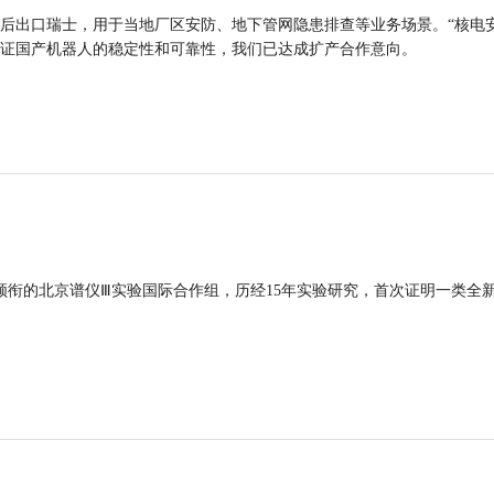
后出口瑞士，用于当地厂区安防、地下管网隐患排查等业务场景。“核电
证国产机器人的稳定性和可靠性，我们已达成扩产合作意向。
领衔的北京谱仪Ⅲ实验国际合作组，历经15年实验研究，首次证明一类全