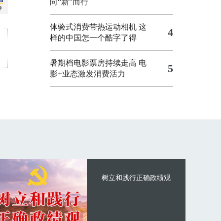
向“新”而行
体验式消费带热运动相机
这
4
样的中国怎一个酷字了得
暑期档电影票房持续走高 电
5
影+业态激发消费活力
树立和践行正确政绩观