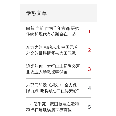
最热文章
向新,向前
作为千年古都,要把
1
传统和现代有机融合在一起
东方之约,相约未来 中国元首
2
外交的世界情怀与大国气派
追光的你｜太行山上新愚公河
3
北农业大学教授李保国
六部门印发《规划》 全力保
4
障百姓"吃得放心""住得安心"
1.25亿千瓦！我国核电在运和
5
核准在建规模居世界首位