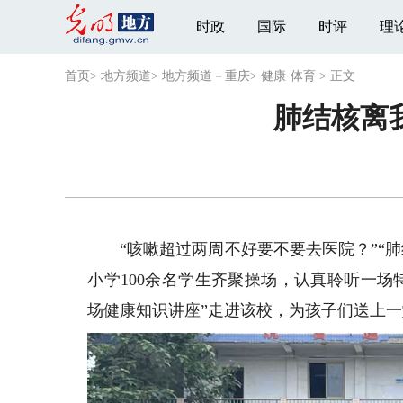
时政
国际
时评
理
首页
>
地方频道
>
地方频道－重庆
>
健康·体育
>
正文
肺结核离
“咳嗽超过两周不好要不要去医院？”“肺
小学100余名学生齐聚操场，认真聆听一
场健康知识讲座”走进该校，为孩子们送上