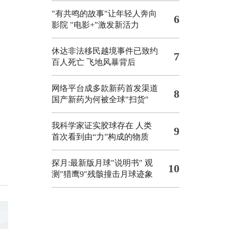
"有共鸣的故事"让年轻人奔向
6
影院
"电影+"激发新活力
休达非法移民越境事件已致约
7
百人死亡
飞地风暴背后
网络平台成多款新药首发渠道
8
国产新药为何被全球"扫货"
我科学家证实胶球存在 人类
9
首次看到由“力”构成的物质
探月:最新版月球"说明书"
观
10
测"猎鹰9"残骸撞击月球迹象