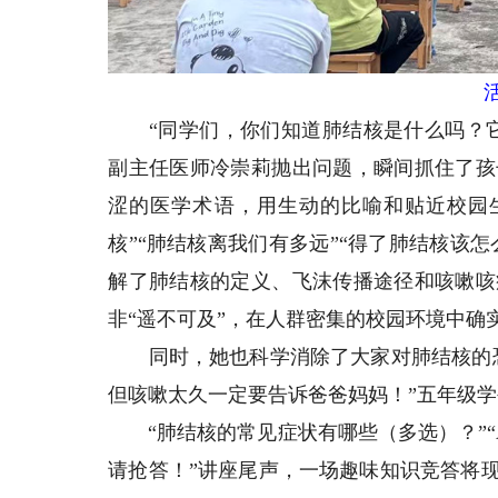
活
“同学们，你们知道肺结核是什么吗？它
副主任医师冷崇莉抛出问题，瞬间抓住了孩
涩的医学术语，用生动的比喻和贴近校园
核”“肺结核离我们有多远”“得了肺结核该
解了肺结核的定义、飞沫传播途径和咳嗽咳
非“遥不可及”，在人群密集的校园环境中确
同时，她也科学消除了大家对肺结核的恐
但咳嗽太久一定要告诉爸爸妈妈！”五年级
“肺结核的常见症状有哪些（多选）？”“A.
请抢答！”讲座尾声，一场趣味知识竞答将