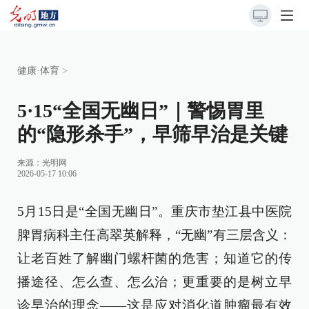
健康·体育
>
5·15“全国无幽日”｜警惕胃里
的“隐形杀手”，早筛早治是关键
来源：
光明网
2026-05-17 10:06
5月15日是“全国无幽日”。重庆市垫江县中医院
脾胃病科主任高翠英解释，“无幽”有三层含义：
让老百姓了解幽门螺杆菌的危害；知道它的传
播途径、怎么查、怎么治；更重要的是树立早
诊早治的理念——这是应对消化道肿瘤最有效