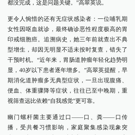
都没完成，这是问题关键。”高翠英说。
更令人惋惜的还有无症状感染者：一位哺乳期
女性因呕血就诊，最终确诊恶性程度极高的胃
印戒细胞癌。追溯病史，她三年前就查出不典
型增生，却因无明显不适未按时复查，错失了
干预时机。“近年来，胃肠道肿瘤年轻化趋势明
显，40岁以下患者逐年增多。”高翠英提醒，早
期消化道肿瘤多无典型症状，一旦出现腹痛、
便血、体重骤降等症状，往往已至中晚期，重
视筛查远比依赖“自我感觉”更可靠。
幽门螺杆菌主要通过口——口、粪——口传
播，受共餐习惯影响，家庭聚集感染现象突