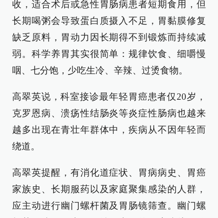
收，适合术后或急性胃肠病患者短期食用，但
长期喝粥会导致蛋白质摄入不足，胃黏膜修复
缺乏原料，胃动力因长期得不到锻炼而持续减
弱。科学养胃其实很简单：规律饮食、细嚼慢
咽、七分饱，少吃生冷、辛辣、过烫食物。
高翠英说，科室接诊最年轻胃癌患者仅20岁，
克罗恩病、溃疡性结肠炎等炎症性肠病也越来
越多出现在青壮年群体中，疾病从不因年轻而
绕道。
高翠英提醒，有消化道症状、胃病病史、胃癌
家族史、长期服药以及家庭聚集感染的人群，
应主动进行幽门螺杆菌及胃肠镜筛查。幽门螺