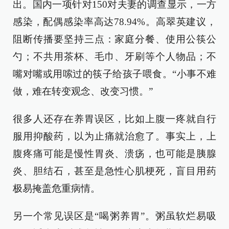
出。国内一项针对150对夫妻的调查显示，一方
感染，配偶感染率高达78.94%。高翠英建议，
阻断传播要坚持三点：家庭分餐、使用公筷公
勺；不共用茶杯、毛巾、牙刷等个人物品；不
嘴对嘴或用嗦过的筷子给孩子喂食。“小事不难
做，难在转变观念、改变习惯。”
很多人还存在养胃误区，比如上腹一疼就自行
服用抑酸药，以为止痛就治愈了。事实上，上
腹疼痛可能是慢性胃炎、溃疡，也可能是胰腺
炎、胆结石，甚至是急性心肌梗死，盲目用药
极易掩盖危重病情。
另一个常见误区是“喝粥养胃”。粥虽软烂易吸