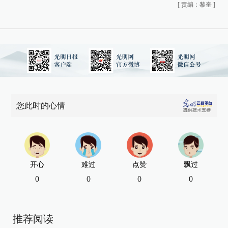
[
责编：黎奎
]
您此时的心情
开心
难过
点赞
飘过
0
0
0
0
推荐阅读