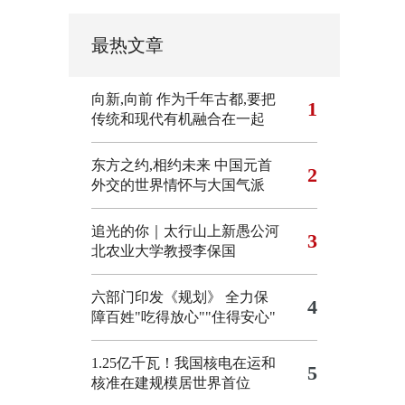
最热文章
向新,向前
作为千年古都,要把
1
传统和现代有机融合在一起
东方之约,相约未来 中国元首
2
外交的世界情怀与大国气派
追光的你｜太行山上新愚公河
3
北农业大学教授李保国
六部门印发《规划》 全力保
4
障百姓"吃得放心""住得安心"
1.25亿千瓦！我国核电在运和
5
核准在建规模居世界首位