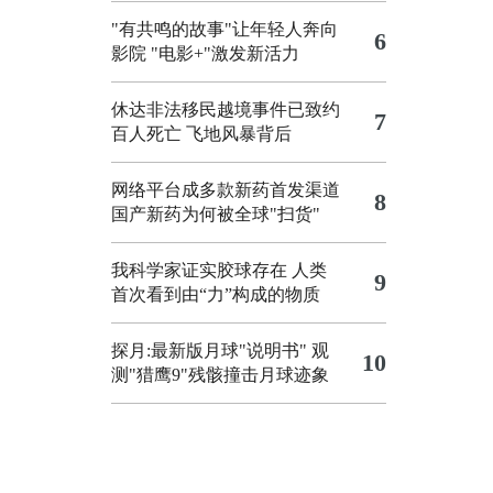
"有共鸣的故事"让年轻人奔向
6
影院
"电影+"激发新活力
休达非法移民越境事件已致约
7
百人死亡
飞地风暴背后
网络平台成多款新药首发渠道
8
国产新药为何被全球"扫货"
我科学家证实胶球存在 人类
9
首次看到由“力”构成的物质
探月:最新版月球"说明书"
观
10
测"猎鹰9"残骸撞击月球迹象