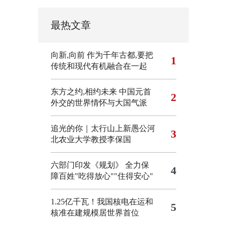
最热文章
向新,向前
作为千年古都,要把
1
传统和现代有机融合在一起
东方之约,相约未来 中国元首
2
外交的世界情怀与大国气派
追光的你｜太行山上新愚公河
3
北农业大学教授李保国
六部门印发《规划》 全力保
4
障百姓"吃得放心""住得安心"
1.25亿千瓦！我国核电在运和
5
核准在建规模居世界首位