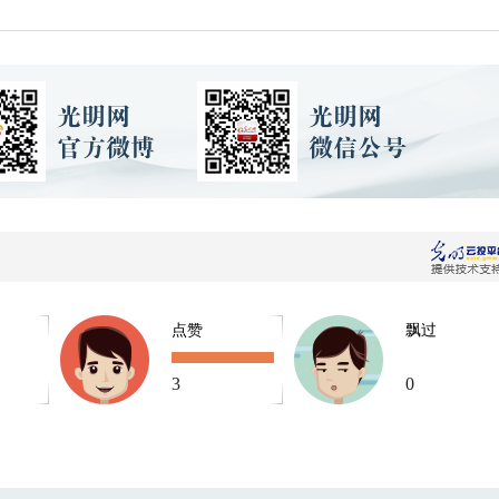
点赞
飘过
3
0