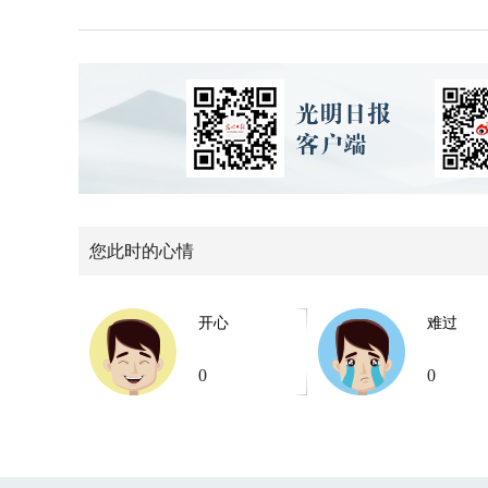
您此时的心情
开心
难过
0
0