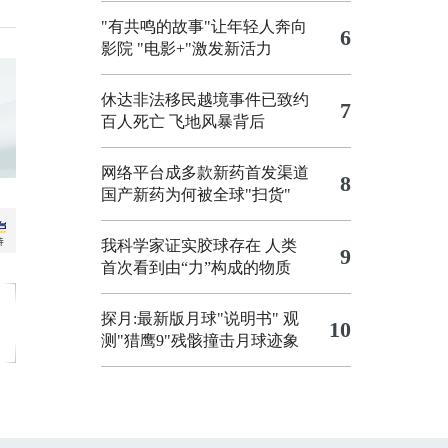
"有共鸣的故事"让年轻人奔向
6
影院
"电影+"激发新活力
休达非法移民越境事件已致约
7
百人死亡
飞地风暴背后
网络平台成多款新药首发渠道
8
国产新药为何被全球"扫货"
我科学家证实胶球存在 人类
9
首次看到由“力”构成的物质
探月:最新版月球"说明书"
观
10
测"猎鹰9"残骸撞击月球迹象