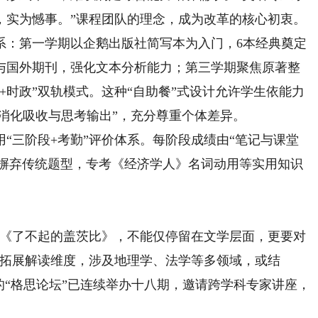
，实为憾事。”课程团队的理念，成为改革的核心初衷。
：第一学期以企鹅出版社简写本为入门，6本经典奠定
与国外期刊，强化文本分析能力；第三学期聚焦原著整
+时政”双轨模式。这种“自助餐”式设计允许学生依能力
在消化吸收与思考输出”，充分尊重个体差异。
三阶段+考勤”评价体系。每阶段成绩由“笔记与课堂
测试摒弃传统题型，专考《经济学人》名词动用等实用知识
《了不起的盖茨比》，不能仅停留在文学层面，更要对
由拓展解读维度，涉及地理学、法学等多领域，或结
的“格思论坛”已连续举办十八期，邀请跨学科专家讲座，