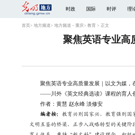
时政
国际
时评
理
首页
>
地方频道
>
地方频道－重庆
>
教育
>
正文
聚焦英语专业高
聚焦英语专业高质量发展｜以文为媒，在
——川外《英文经典选读》课程的育人
作者：黄慧 赵永峰 淡修安
编者按：
教育兴则国家兴，教育强则国
文明互鉴的桥梁，正步入战略转型的关键阶
育人体系，秉持“新文科”建设理念，积极