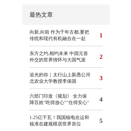
最热文章
向新,向前
作为千年古都,要把
1
传统和现代有机融合在一起
东方之约,相约未来 中国元首
2
外交的世界情怀与大国气派
追光的你｜太行山上新愚公河
3
北农业大学教授李保国
六部门印发《规划》 全力保
4
障百姓"吃得放心""住得安心"
1.25亿千瓦！我国核电在运和
5
核准在建规模居世界首位