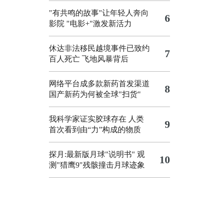
"有共鸣的故事"让年轻人奔向
6
影院
"电影+"激发新活力
休达非法移民越境事件已致约
7
百人死亡
飞地风暴背后
网络平台成多款新药首发渠道
8
国产新药为何被全球"扫货"
我科学家证实胶球存在 人类
9
首次看到由“力”构成的物质
探月:最新版月球"说明书"
观
10
测"猎鹰9"残骸撞击月球迹象