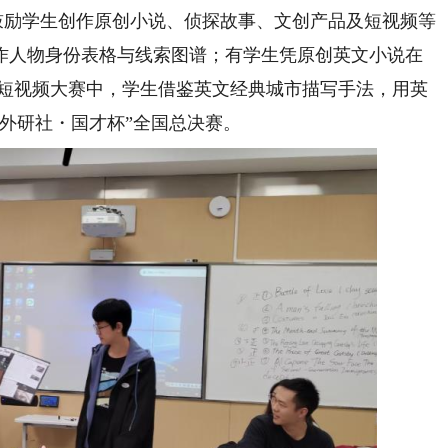
励学生创作原创小说、侦探故事、文创产品及短视频等
作人物身份表格与线索图谱；有学生凭原创英文小说在
qing”短视频大赛中，学生借鉴英文经典城市描写手法，用英
外研社・国才杯”全国总决赛。