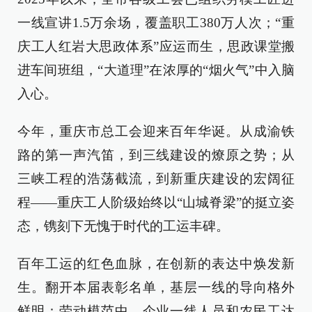
一线宣讲1.5万余场，覆盖职工380万人次；“重
庆工人红岩大思政体系”应运而生，思政课堂搬
进车间班组，“大道理”在浓厚的“烟火气”中入脑
入心。
今年，重庆市总工会迎来百年华诞。从成渝铁
路的第一声汽笛，到三线建设的燎原之势；从
三峡工程的浩荡截流，到新重庆建设的宏阔征
程——重庆工人阶级始终以“山城脊梁”的挺立姿
态，镌刻下无愧于时代的工运丰碑。
百年工运的红色血脉，在创新的表达中焕发新
生。翻开本届表彰名单，基层一线的导向格外
鲜明：劳动模范中，企业一线人员和农民工达