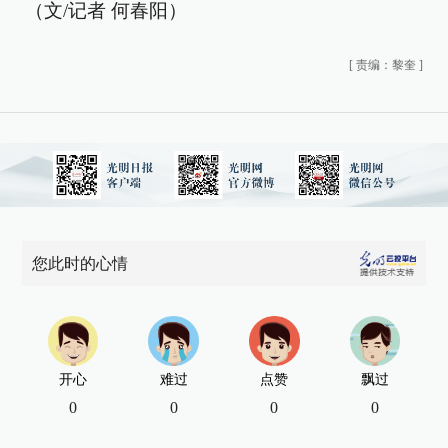
（文/记者 何春阳）
[
责编：黎奎
]
您此时的心情
开心
难过
点赞
飘过
0
0
0
0