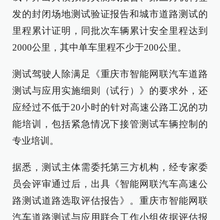
发的封闭场地测试验证报告和城市道路测试的
里程累计证明，同批次车辆累计安全里程达到
2000公里，其中单车里程不少于200公里。
测试驾驶人除满足《重庆市智能网联汽车道路
测试与应用实施细则（试行）》的要求外，还
应经过不低于20小时的针对高速公路工况的功
能培训，包括紧急情况下接管测试车辆控制的
专业培训。
据悉，测试主体需委托第三方机构，经专家委
员会评审通过后，出具《智能网联汽车高速公
路测试道路选取评估报告》。重庆市智能网联
汽车道路测试与应用联合工作小组依据评估报