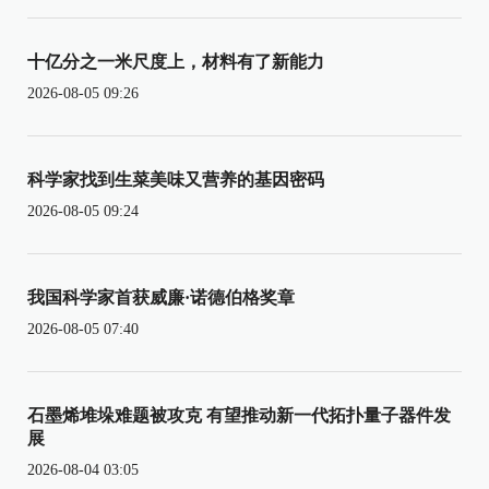
十亿分之一米尺度上，材料有了新能力
2026-08-05 09:26
科学家找到生菜美味又营养的基因密码
2026-08-05 09:24
我国科学家首获威廉·诺德伯格奖章
2026-08-05 07:40
石墨烯堆垛难题被攻克 有望推动新一代拓扑量子器件发
展
2026-08-04 03:05