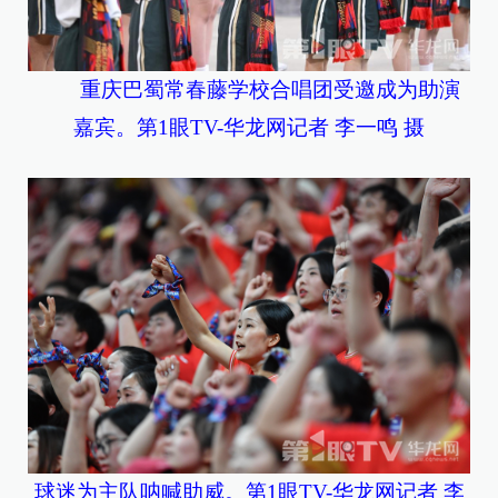
重庆巴蜀常春藤学校合唱团受邀成为助演
嘉宾。第1眼TV-华龙网记者 李一鸣 摄
球迷为主队呐喊助威。第1眼TV-华龙网记者 李