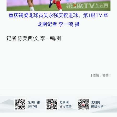
重庆铜梁龙球员吴永强庆祝进球。第1眼TV-华
龙网记者 李一鸣 摄
记者 陈美西/文 李一鸣/图
[
责编：黎奎
]