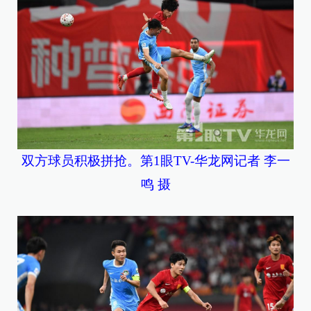
双方球员积极拼抢。第1眼TV-华龙网记者 李一
鸣 摄