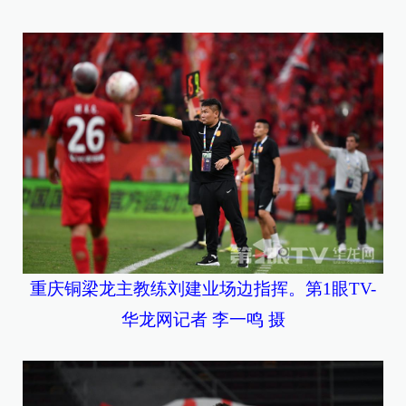
重庆铜梁龙主教练刘建业场边指挥。第1眼TV-
华龙网记者 李一鸣 摄