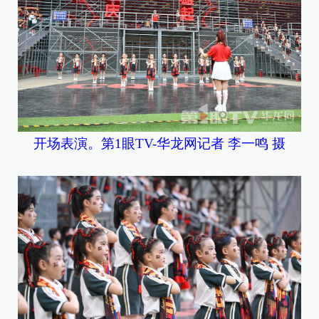
开场表演。第1眼TV-华龙网记者 李一鸣 摄