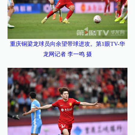
重庆铜梁龙球员向余望带球进攻。第1眼TV-华
龙网记者 李一鸣 摄