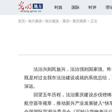
时政
国际
时评
理
首页
>
地方频道
>
地方频道－重庆
>
重庆观察
>
正文
法治兴则民族兴，法治强则国家强。昨日
既是对过去我市法治建设成就的系统总结，
深远。
回望五年历程，法治重庆建设步伐铿锵有
航空器等规章，推动新兴产业发展驶入“快
合国国际贸易法委员会《可转让货物单证公