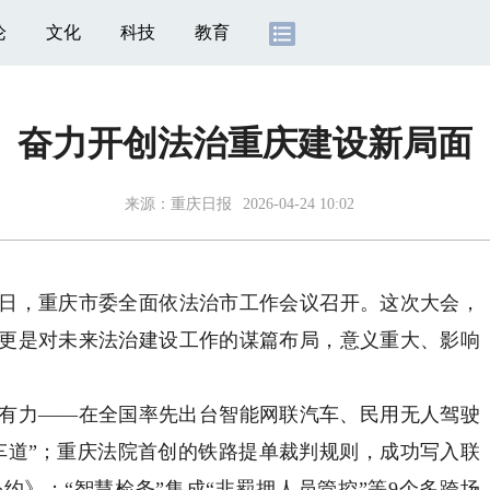
论
文化
科技
教育
奋力开创法治重庆建设新局面
来源：
重庆日报
2026-04-24 10:02
，重庆市委全面依法治市工作会议召开。这次大会，
更是对未来法治建设工作的谋篇布局，意义重大、影响
力——在全国率先出台智能网联汽车、民用无人驾驶
车道”；重庆法院首创的铁路提单裁判规则，成功写入联
约》；“智慧检务”集成“非羁押人员管控”等9个多跨场