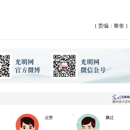
[
责编：黎奎
]
点赞
飘过