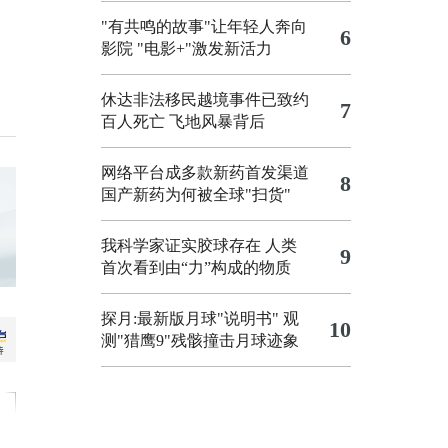
"有共鸣的故事"让年轻人奔向
6
影院
"电影+"激发新活力
休达非法移民越境事件已致约
7
百人死亡
飞地风暴背后
网络平台成多款新药首发渠道
8
国产新药为何被全球"扫货"
我科学家证实胶球存在 人类
9
首次看到由“力”构成的物质
探月:最新版月球"说明书"
观
10
测"猎鹰9"残骸撞击月球迹象