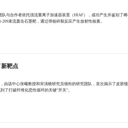
团队与合作者依托强流重离子加速器装置（HIAF），成功产生并鉴别了稀
的铋-209束流轰击石墨靶，通过弹核碎裂反应产生放射性核素。
了新靶点
，由该中心张曦教授和宋清晓研究员领衔的研究团队，首次揭示了皮肤慢
找到了打破纤维化恶性循环的关键“开关”。