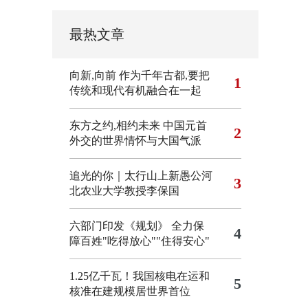
最热文章
向新,向前
作为千年古都,要把
1
传统和现代有机融合在一起
东方之约,相约未来 中国元首
2
外交的世界情怀与大国气派
追光的你｜太行山上新愚公河
3
北农业大学教授李保国
六部门印发《规划》 全力保
4
障百姓"吃得放心""住得安心"
1.25亿千瓦！我国核电在运和
5
核准在建规模居世界首位