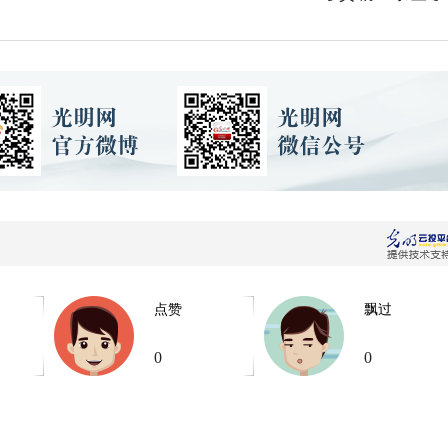
点赞
飘过
0
0