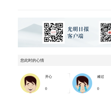
您此时的心情
开心
难过
0
0