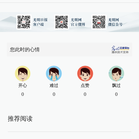
您此时的心情
开心
难过
点赞
飘过
0
0
0
0
推荐阅读