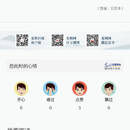
[
责编：王宏泽
]
您此时的心情
开心
难过
点赞
飘过
0
0
3
0