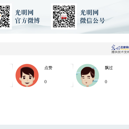
点赞
飘过
0
0