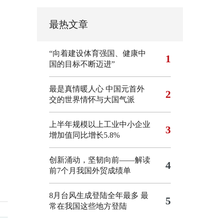
最热文章
“向着建设体育强国、健康中
1
国的目标不断迈进”
最是真情暖人心 中国元首外
2
交的世界情怀与大国气派
上半年规模以上工业中小企业
3
增加值同比增长5.8%
创新涌动，坚韧向前——解读
4
前7个月我国外贸成绩单
8月台风生成登陆全年最多 最
5
常在我国这些地方登陆