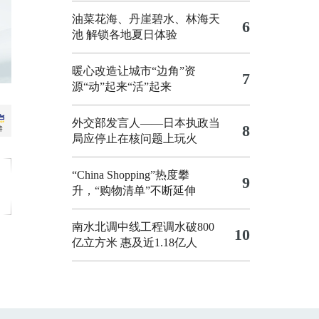
油菜花海、丹崖碧水、林海天
6
池 解锁各地夏日体验
暖心改造让城市“边角”资
7
源“动”起来“活”起来
外交部发言人——日本执政当
8
局应停止在核问题上玩火
“China Shopping”热度攀
9
升，“购物清单”不断延伸
南水北调中线工程调水破800
10
亿立方米 惠及近1.18亿人