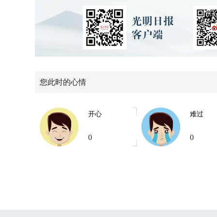
您此时的心情
开心
难过
0
0