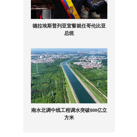
德拉埃斯普列亚宣誓就任哥伦比亚
总统
南水北调中线工程调水突破800亿立
方米