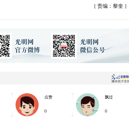
[
责编：黎奎
]
点赞
飘过
0
0