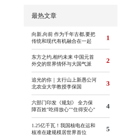
最热文章
向新,向前
作为千年古都,要把
1
传统和现代有机融合在一起
东方之约,相约未来 中国元首
2
外交的世界情怀与大国气派
追光的你｜太行山上新愚公河
3
北农业大学教授李保国
六部门印发《规划》 全力保
4
障百姓"吃得放心""住得安心"
1.25亿千瓦！我国核电在运和
5
核准在建规模居世界首位