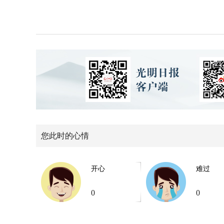
您此时的心情
开心
难过
0
0