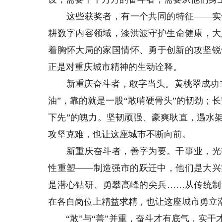
这些获奖者，有一个共同的特征——实干
耕数字内容领域，漆洪波守护生命健康，大
着胸怀大局的家国情怀、勇于创新的攻坚锐
正是对重庆城市精神的生动诠释。
新重庆奋斗者，敢字当头。黄桃翠成功主
油”，靠的就是一股“敢啃硬骨头”的韧劲；
下先”的魄力。坚韧顽强、豪爽耿直，遇水
攻坚克难，也让这座城市不断向前。
新重庆奋斗者，善字为要。干事业，光有
性重塑——制造强市的跃迁中，他们是大兴
是潜心钻研、勇攀高峰的尖兵……从传统制
在各自岗位上精益求精，也让这座城市勇立
“敢”与“善”并重，奋斗才有底气，实干