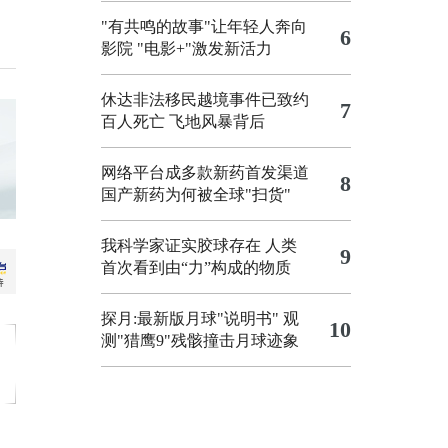
"有共鸣的故事"让年轻人奔向
6
影院
"电影+"激发新活力
休达非法移民越境事件已致约
7
百人死亡
飞地风暴背后
网络平台成多款新药首发渠道
8
国产新药为何被全球"扫货"
我科学家证实胶球存在 人类
9
首次看到由“力”构成的物质
探月:最新版月球"说明书"
观
10
测"猎鹰9"残骸撞击月球迹象