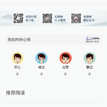
您此时的心情
开心
难过
点赞
飘过
0
0
0
0
推荐阅读