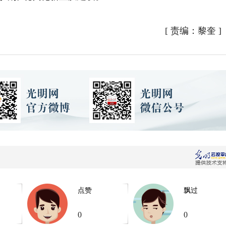
[
责编：黎奎
]
点赞
飘过
0
0