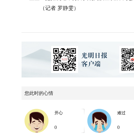
（记者 罗静雯）
您此时的心情
开心
难过
0
0