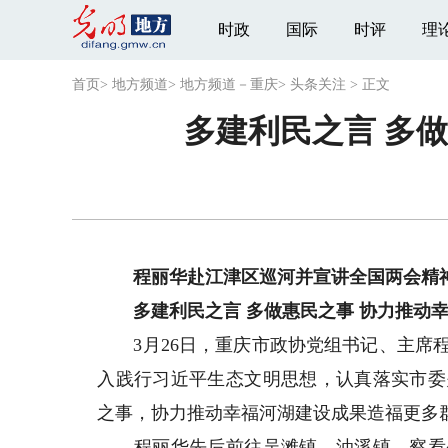
时政
国际
时评
理
首页
>
地方频道
>
地方频道－重庆
>
头条关注
>
正文
多建利民之言 多
程丽华赴江津区巡河并宣讲全国两会精
多建利民之言 多做惠民之事 协力推动幸
3月26日，重庆市政协党组书记、主席程
入践行习近平生态文明思想，认真落实市委
之事，协力推动幸福河湖建设成果造福更多
程丽华先后前往吴滩镇、油溪镇，察看璧