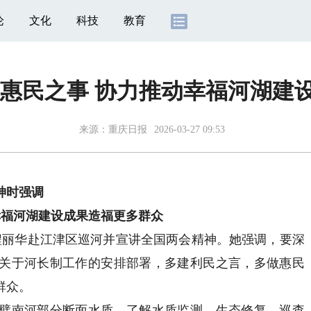
论
文化
科技
教育
做惠民之事 协力推动幸福河湖建
来源：
重庆日报
2026-03-27 09:53
神时强调
福河湖建设成果造福更多群众
丽华赴江津区巡河并宣讲全国两会精神。她强调，要深
关于河长制工作的安排部署，多建利民之言，多做惠民
群众。
南河部分断面水质，了解水质监测、生态修复、巡查