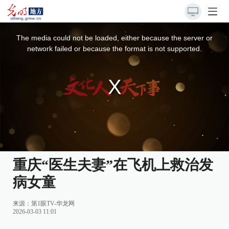
This
is
a
The media could not be loaded, either because the server or
modal
window.
network failed or because the format is not supported.
重庆“医生夫妻”在飞机上救治发
病女童
来源：
第1眼TV-华龙网
2026-03-03 11:01