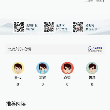
[
责编：黎奎
]
您此时的心情
开心
难过
点赞
飘过
0
0
0
0
推荐阅读