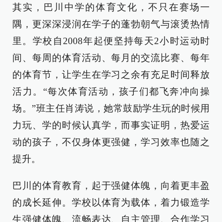
其实，巴川中学的体育文化，不只在赛场一
隅，更深深浸润在学子的蓬勃朝气与滚烫热情
里。学校自2008年起便坚持每天2小时运动时
间、每周的体育活动、每月的交流比赛、每年
的体育节，让学生在学习之余有充足时间释放
活力。“每次体育活动，孩子们都飞奔冲向操
场。”班主任肖涛说，她常鼓励学生玩的时候用
力玩、学的时候认真学，而事实证明，热爱运
动的孩子，不仅身体更强健，学习效率也随之
提升。
巴川的体育教育，起于强健体魄，向着更丰盈
的成长延伸。学校以体育为载体，着力锻造学
生强健体魄、流畅表达、自主管理、合作学习