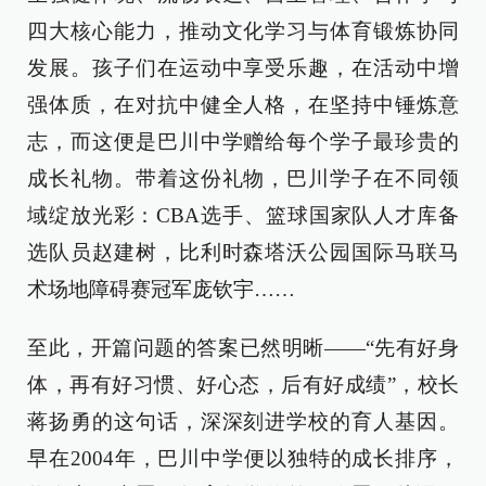
四大核心能力，推动文化学习与体育锻炼协同
发展。孩子们在运动中享受乐趣，在活动中增
强体质，在对抗中健全人格，在坚持中锤炼意
志，而这便是巴川中学赠给每个学子最珍贵的
成长礼物。带着这份礼物，巴川学子在不同领
域绽放光彩：CBA选手、篮球国家队人才库备
选队员赵建树，比利时森塔沃公园国际马联马
术场地障碍赛冠军庞钦宇……​
至此，开篇问题的答案已然明晰——“先有好身
体，再有好习惯、好心态，后有好成绩”，校长
蒋扬勇的这句话，深深刻进学校的育人基因。
早在2004年，巴川中学便以独特的成长排序，