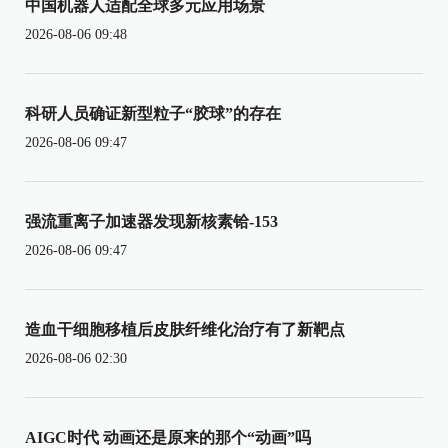
中国机器人适配全球多元应用场景
2026-08-06 09:48
科研人员确证新型粒子“胶球”的存在
2026-08-06 09:47
强流重离子加速器发现新核素铪-153
2026-08-06 09:47
造血干细胞移植后皮肤纤维化治疗有了新靶点
2026-08-06 02:30
AIGC时代 动画还是原来的那个“动画”吗