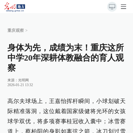
重庆观察
>
身体为先，成绩为末！重庆这所
中学20年深耕体教融合的育人观
察
来源：
光明网
2026-01-21 13:32
高尔夫球场上，王嘉怡挥杆瞬间，小球划破天
际精准落洞，这位戴着国家级健将光环的女孩
球学双优，将多项赛事桂冠收入囊中；冰雪赛
道上，蔡柏阳的身影如离弦之箭，冰刀划过雪