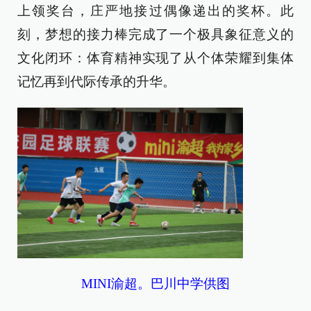
上领奖台，庄严地接过偶像递出的奖杯。此
刻，梦想的接力棒完成了一个极具象征意义的
文化闭环：体育精神实现了从个体荣耀到集体
记忆再到代际传承的升华。
MINI渝超。巴川中学供图