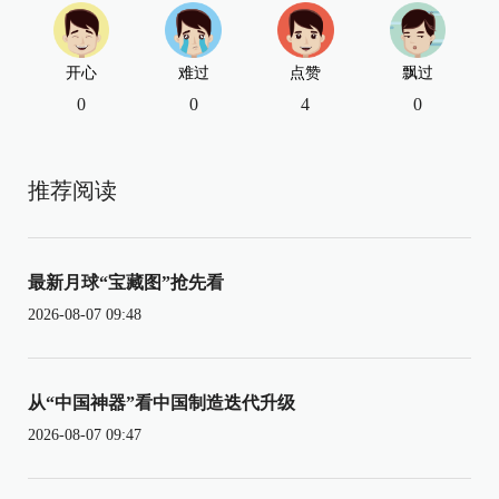
开心
难过
点赞
飘过
0
0
4
0
推荐阅读
最新月球“宝藏图”抢先看
2026-08-07 09:48
从“中国神器”看中国制造迭代升级
2026-08-07 09:47