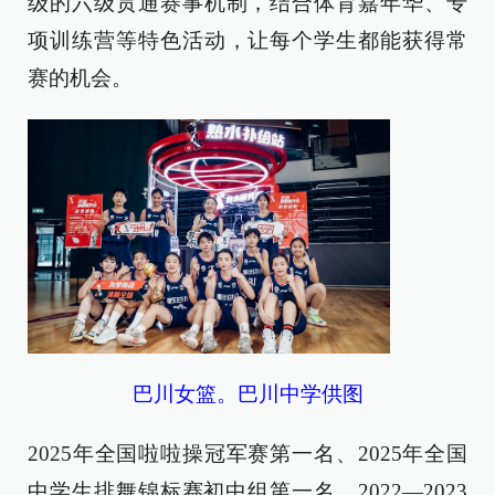
级的六级贯通赛事机制，结合体育嘉年华、专
项训练营等特色活动，让每个学生都能获得常
赛的机会。
巴川女篮。巴川中学供图
2025年全国啦啦操冠军赛第一名、2025年全国
中学生排舞锦标赛初中组第一名、2022—2023