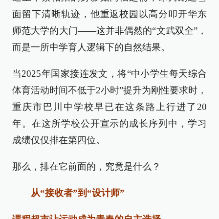
面留下清晰轨迹，他重返校园以高分叩开华东
师范大学的大门——这并非偶然的“文武双全”，
而是一所中学育人逻辑下的自然结果。
当2025年国家接连发文，将“中小学生每天综合
体育活动时间不低于2小时”提升为刚性要求时，
重庆市巴川中学校早已在这条路上行进了20
年。在这所学校公开宣示的成长序列中，学习
成绩仅仅排在第四位。
那么，排在它前面的，究竟是什么？
从“接收者”到“设计师”