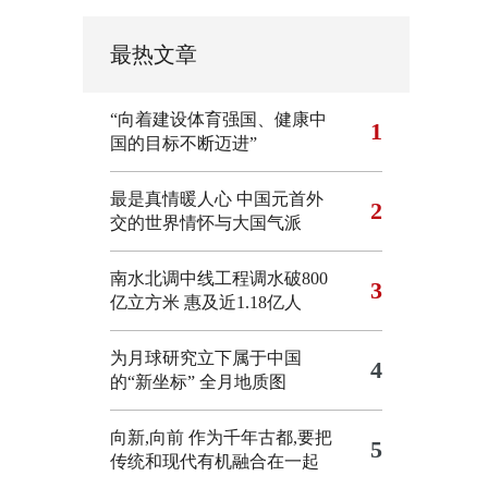
最热文章
“向着建设体育强国、健康中
1
国的目标不断迈进”
最是真情暖人心 中国元首外
2
交的世界情怀与大国气派
南水北调中线工程调水破800
3
亿立方米 惠及近1.18亿人
为月球研究立下属于中国
4
的“新坐标”
全月地质图
向新,向前
作为千年古都,要把
5
传统和现代有机融合在一起