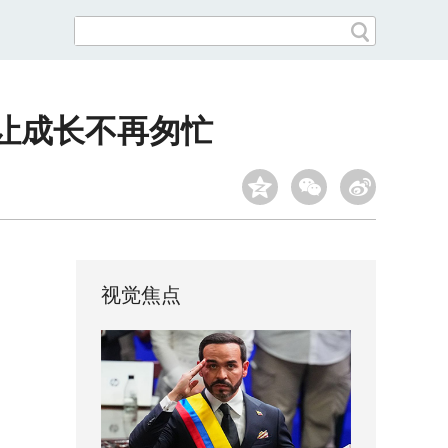
 让成长不再匆忙
视觉焦点