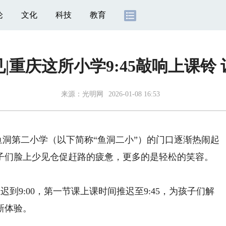
论
文化
科技
教育
|重庆这所小学9:45敲响上课铃
来源：
光明网
2026-01-08 16:53
鱼洞第二小学（以下简称“鱼洞二小”）的门口逐渐热闹起
子们脸上少见仓促赶路的疲惫，更多的是轻松的笑容。
9:00，第一节课上课时间推迟至9:45，为孩子们解
新体验。