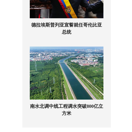
德拉埃斯普列亚宣誓就任哥伦比亚
总统
南水北调中线工程调水突破800亿立
方米