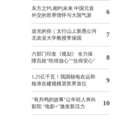
东方之约,相约未来 中国元首
6
外交的世界情怀与大国气派
追光的你｜太行山上新愚公河
7
北农业大学教授李保国
六部门印发《规划》 全力保
8
障百姓"吃得放心""住得安心"
1.25亿千瓦！我国核电在运和
9
核准在建规模居世界首位
"有共鸣的故事"让年轻人奔向
10
影院
"电影+"激发新活力