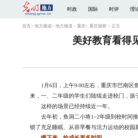
时政
国际
时评
理
首页
>
地方频道
>
地方频道－重庆
>
重庆观察
>
正文
美好教育看得见
1月6日，上午9:00左右，重庆市巴南区
来，一、二年级的学生们陆续走进校门，孩
这样的场景已经持续近一年。
去年初，鱼洞二小将1~2年级到校时间推迟到
锁了充足睡眠、从容早餐与活力运动的校园
慢下来，给成长更多时间