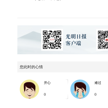
您此时的心情
开心
难过
0
0