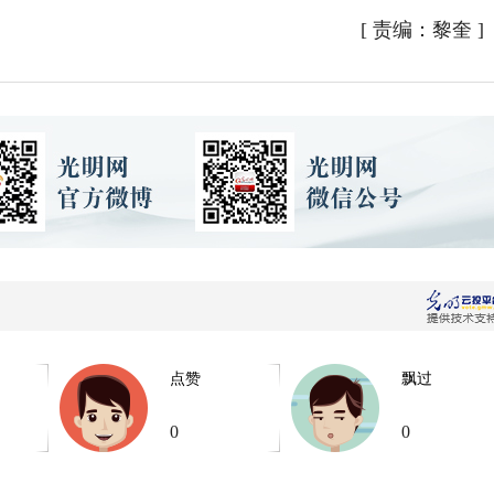
[
责编：黎奎
]
点赞
飘过
0
0