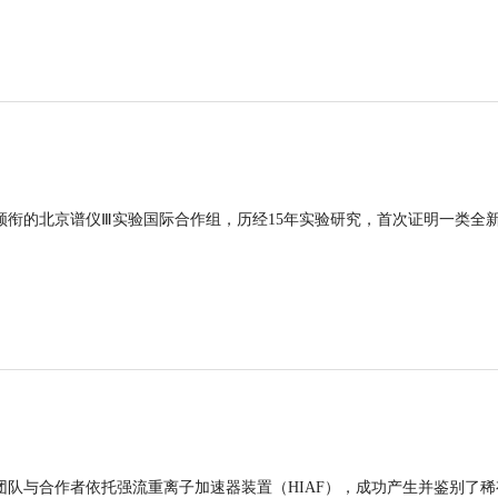
领衔的北京谱仪Ⅲ实验国际合作组，历经15年实验研究，首次证明一类全
团队与合作者依托强流重离子加速器装置（HIAF），成功产生并鉴别了稀