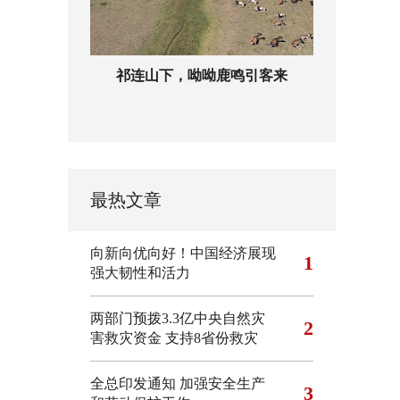
祁连山下，呦呦鹿鸣引客来
最热文章
向新向优向好！中国经济展现
1
强大韧性和活力
两部门预拨3.3亿中央自然灾
2
害救灾资金 支持8省份救灾
全总印发通知 加强安全生产
3