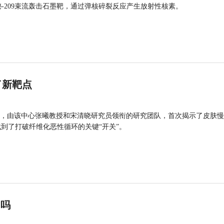
的铋-209束流轰击石墨靶，通过弹核碎裂反应产生放射性核素。
了新靶点
，由该中心张曦教授和宋清晓研究员领衔的研究团队，首次揭示了皮肤慢
找到了打破纤维化恶性循环的关键“开关”。
”吗