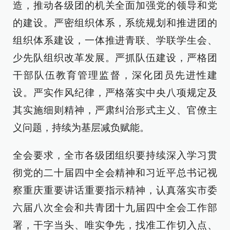
造，推动各级团的机关全面加强党的领导和党
的建设。严密组织体系，系统规划和推进团的
组织体系建设，一体推进青联、学联学生会、
少先队组织改革发展。严抓队伍建设，严格团
干部队伍教育管理监督，深化团员先进性建
设。严实作风纪律，严格落实中央八项规定及
其实施细则精神，严肃纠治形式主义、官僚主
义问题，持续为基层减负赋能。
全会要求，全市各级团组织要持续深入学习贯
彻党的二十届四中全会精神和习近平总书记视
察重庆重要讲话重要指示精神，认真落实市委
六届八次全会和共青团十九届四中全会工作部
署，干字当头、唯实争先，找准工作切入点、