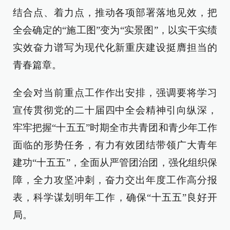
结合点、着力点，推动各项部署落地见效，把
全会确定的“施工图”变为“实景图”，以实干实绩
实效奋力谱写为现代化新重庆建设挺膺担当的
青春篇章。
全会对当前重点工作作出安排，强调要将学习
宣传贯彻党的二十届四中全会精神引向纵深，
牢牢把握“十五五”时期全市共青团和青少年工作
面临的形势任务，有力有效团结带领广大青年
建功“十五五”，全面从严管团治团，强化组织保
障，全力攻坚冲刺，奋力交出年度工作高分报
表，科学谋划明年工作，确保“十五五”良好开
局。