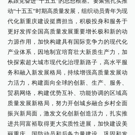
紧跟党奋进“十五五”的思想根基。要聚焦扎实推
动“十五五”时期高质量发展，组织动员青年为现
代化新重庆建设挺膺担当，积极投身和服务于
更好发挥全国高质量发展重要增长极和新的动
力源作用，加快构建具有国际竞争力的现代化
产业体系，因地制宜培育壮大新质生产力，加
快探索超大城市现代化治理新路子，高水平服
务和融入新发展格局，持续增强高质量发展动
力活力，构建面向全球的创新、生产、服务、
贸易网络，构建优势互补、功能协调的区域高
质量发展新格局，努力开创城乡融合乡村全面
振兴新局面，激发文化创新创造活力，扎实推
进共同富裕取得更大实质性进展，加快建设美
丽重庆，国防动员和后备力量建设，巩固和发