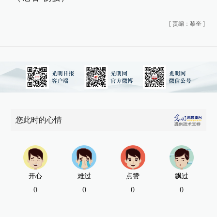
[
责编：黎奎
]
您此时的心情
开心
难过
点赞
飘过
0
0
0
0