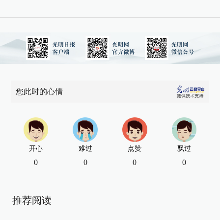
您此时的心情
开心
难过
点赞
飘过
0
0
0
0
推荐阅读