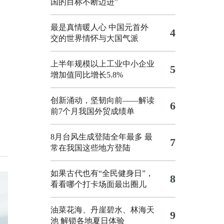
国的目标不断迈进”
最是真情暖人心 中国元首外
4
交的世界情怀与大国气派
上半年规模以上工业中小企业
5
增加值同比增长5.8%
创新涌动，坚韧向前——解读
6
前7个月我国外贸成绩单
8月台风生成登陆全年最多 最
7
常在我国这些地方登陆
如果古代也有“全民健身日”，
8
看看哪个打卡场面最出圈儿
油菜花海、丹崖碧水、林海天
9
池 解锁各地夏日体验