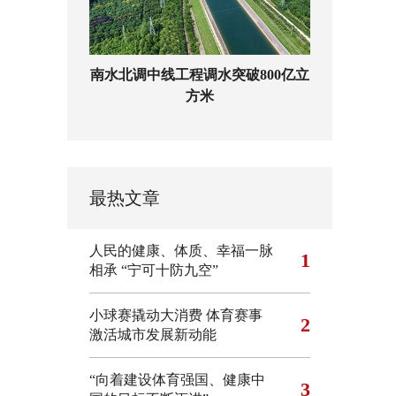
南水北调中线工程调水突破800亿立
方米
最热文章
人民的健康、体质、幸福一脉
1
相承
“宁可十防九空”
小球赛撬动大消费 体育赛事
2
激活城市发展新动能
“向着建设体育强国、健康中
3