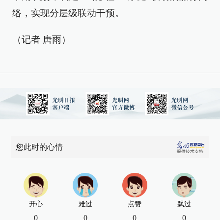
络，实现分层级联动干预。
（记者 唐雨）
您此时的心情
开心
难过
点赞
飘过
0
0
0
0