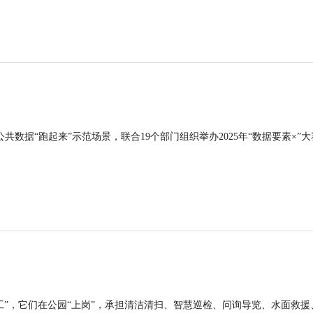
公共数据“跑起来”示范场景，联合19个部门组织举办2025年“数据要素×”大
工”，它们在公园“上岗”，承担清洁清扫、智慧巡检、问询导览、水面救援