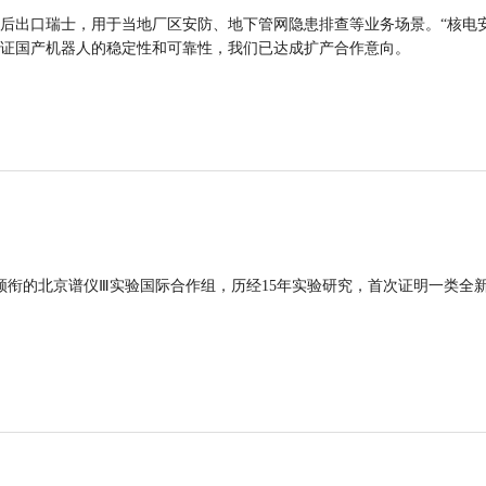
后出口瑞士，用于当地厂区安防、地下管网隐患排查等业务场景。“核电
证国产机器人的稳定性和可靠性，我们已达成扩产合作意向。
领衔的北京谱仪Ⅲ实验国际合作组，历经15年实验研究，首次证明一类全