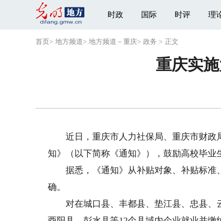
时政
国际
时评
理
首页
>
地方频道
>
地方频道－重庆
>
政务
>
正文
重庆实施
近日，重庆市人力社保局、重庆市财政局联
知》（以下简称《通知》），鼓励高校毕业
据悉，《通知》从补贴对象、补贴标准、
确。
对在城口县、丰都县、垫江县、忠县、云
酉阳县、彭水县等12个县域内企业就业并缴