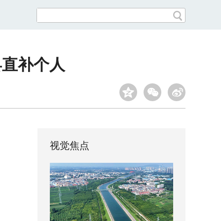
县直补个人
视觉焦点