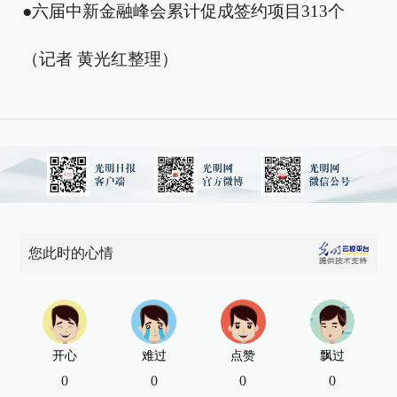
●六届中新金融峰会累计促成签约项目313个
（记者 黄光红整理）
您此时的心情
开心
难过
点赞
飘过
0
0
0
0