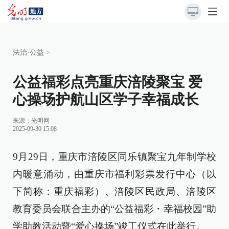
法治·公益
>
公益福彩点亮重庆涪陵聚宝 爱
心操场护航山区学子幸福成长
来源：
光明网
2025-09-30 15:08
9月29日，重庆市涪陵区同乐镇聚宝九年制学校
内暖意涌动，由重庆市福利彩票发行中心（以
下简称：重庆福彩）、涪陵区民政局、涪陵区
教育委员会联合主办的“公益福彩・幸福校园”助
学助教活动暨“爱心操场”竣工仪式在此举行。