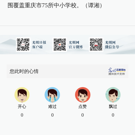
围覆盖重庆市75所中小学校。（谭湘）
您此时的心情
开心
难过
点赞
飘过
0
0
0
0