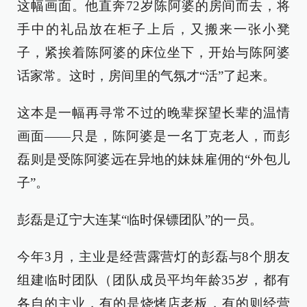
这幅画面。他直奔72岁陈阿婆的房间而去，将
手中的礼品放在柜子上后，又搬来一张小凳
子，紧挨着陈阿婆的床位坐下，开始与陈阿婆
话家常。这时，房间里的气氛才“活”了起来。
这本是一幅再寻常不过的晚辈探望长辈的温情
画面——只是，陈阿婆是一名丁克老人，而彭
磊则是受陈阿婆远在异地的妹妹雇佣的“外包儿
子”。
彭磊是辽宁大连某“临时保镖团队”的一员。
今年3月，主业是经营露营灯的彭磊与8个朋友
组建临时团队（团队成员平均年龄35岁，都有
各自的主业，有的是烧烤店老板，有的则经营