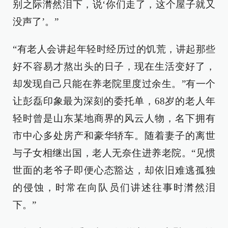
别之际潸然泪下，说‘你们走了，这个屋子就又
没声了’。”
“有老人会讲起年轻时经历过的饥荒，讲起那些
好不容易才熬出头的日子，现在生活变好了，
却发现自己只能在养老院里度过余生。”有一个
让彭磊印象最为深刻的委托单，68岁的老人年
轻时曾是山东某地商界的风云人物，名下拥有
市中心多处房产和豪华轿车。随着妻子的离世
与子女相继出国，老人无奈住进养老院。“见惯
世面的老爷子即便心态豁达，却依旧难逃孤独
的侵蚀，时常在向队员们讲述往事时潸然泪
下。”