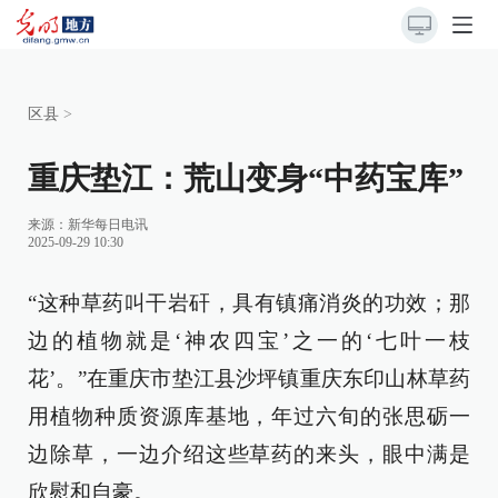
区县
>
重庆垫江：荒山变身“中药宝库”
来源：
新华每日电讯
2025-09-29 10:30
“这种草药叫干岩矸，具有镇痛消炎的功效；那
边的植物就是‘神农四宝’之一的‘七叶一枝
花’。”在重庆市垫江县沙坪镇重庆东印山林草药
用植物种质资源库基地，年过六旬的张思砺一
边除草，一边介绍这些草药的来头，眼中满是
欣慰和自豪。