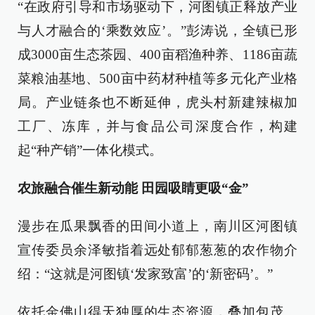
“在政府引导和市场驱动下，河图镇正释放产业
与人才融合的‘乘数效应’。”彭涛说，全镇已形
成3000亩生态茶园、400亩稻渔种养、1186亩蔬
菜粮油基地、500亩中药材种植等多元化产业格
局。产业链条也不断延伸，虎头村新建辣椒加
工厂、冻库，并与食品公司深度合作，构建
起“种产销”一体化模式。
农旅融合催生新动能 田园吸睛更吸“金”
漫步在瓜果飘香的田间小道上，南川区河图镇
宣传委员余泽敏指着远处郁郁葱葱的农作物介
绍：“这就是河图镇‘发家致富’的‘新密码’。”​
依托金佛山得天独厚的生态资源，叠加包茂、