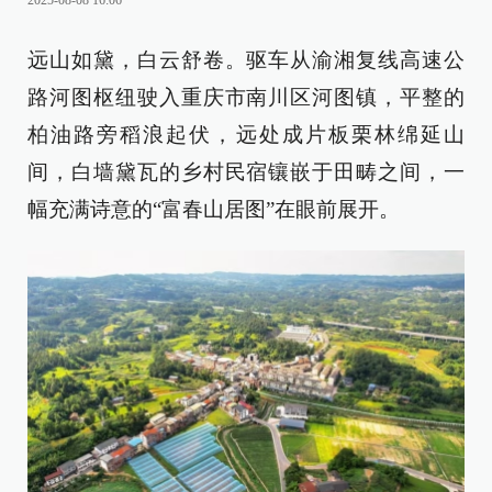
2025-08-08 16:06
远山如黛，白云舒卷。驱车从渝湘复线高速公
路河图枢纽驶入重庆市南川区河图镇，平整的
柏油路旁稻浪起伏，远处成片板栗林绵延山
间，白墙黛瓦的乡村民宿镶嵌于田畴之间，一
幅充满诗意的“富春山居图”在眼前展开。