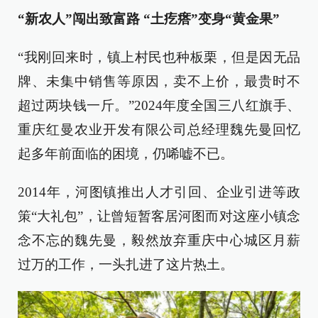
“新农人”闯出致富路 “土疙瘩”变身“黄金果”
“我刚回来时，镇上村民也种板栗，但是因无品
牌、未集中销售等原因，卖不上价，最贵时不
超过两块钱一斤。”2024年度全国三八红旗手、
重庆红曼农业开发有限公司总经理魏先曼回忆
起多年前面临的困境，仍唏嘘不已。
2014年，河图镇推出人才引回、企业引进等政
策“大礼包”，让曾短暂客居河图而对这座小镇念
念不忘的魏先曼，毅然放弃重庆中心城区月薪
过万的工作，一头扎进了这片热土。