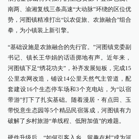
南两、渝湘复线三条高速“大动脉”环绕的区位优
势，河图镇精准打出“以农促旅、农旅融合”组合
拳，为小镇装上新引擎。
“基础设施是农旅融合的先行官。”河图镇党委副
书记、镇长王华娟的话语掷地有声。近年来，
河图镇下足“绣花功夫”，补齐发展短板，完成15
公里农网改造，铺设14公里天然气主管道，配
套建设16个生态停车场和3个充电站，为“以宿
带游”打下了扎实基础。随着漫居・有点田、玉
带悦意生态园等5个精品民宿落成，河图镇有力
破解了乡村旅游“单线程、低附加值”的难题。​
硬件升级后，“如何引客入乡、留趣在村”成为河