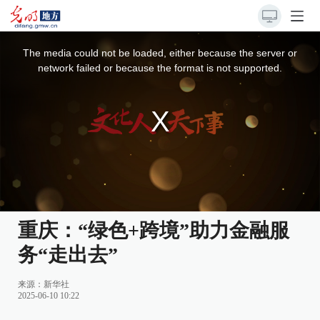
This
is
a
The media could not be loaded, either because the server or
modal
window.
network failed or because the format is not supported.
重庆：“绿色+跨境”助力金融服
务“走出去”
来源：
新华社
2025-06-10 10:22